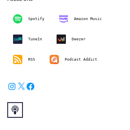
Spotify
Amazon Music
TuneIn
Deezer
RSS
Podcast Addict