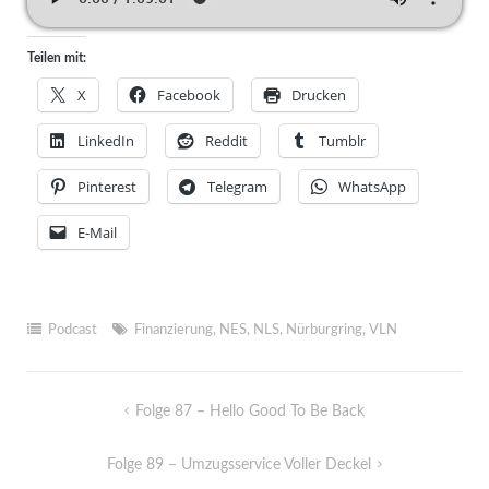
Teilen mit:
X
Facebook
Drucken
LinkedIn
Reddit
Tumblr
Pinterest
Telegram
WhatsApp
E-Mail
Podcast
Finanzierung
,
NES
,
NLS
,
Nürburgring
,
VLN
Folge 87 – Hello Good To Be Back
Folge 89 – Umzugsservice Voller Deckel